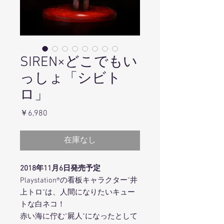
SIREN×どこでもい
っしょ「シビト
ロ」
価
￥6,980
格
在庫なし
2018年11月6日発売予定
Playstation®の看板キャラクター"井
上トロ"は、人間になりたいキュー
トな白ネコ！
赤い海に佇む"屍人"になったとして