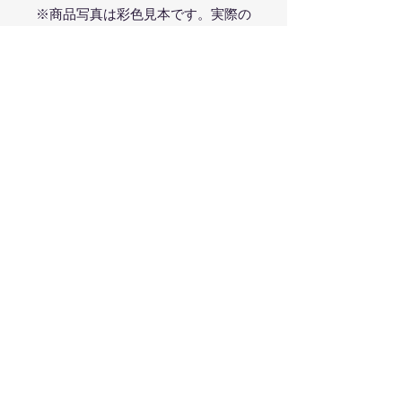
※商品写真は彩色見本です。実際の
商品とは若干異なります。
(C)2018 Sony Interactive
Entertainment Inc.
在庫状況について
メーカーでの直接販売を行っておりま
特典版について
せん。販売につきましては、各ホビー
ショップにお問合せください。
本商品は
【
ヴェルテクスアンテナショップ in
あみあみ（要・あみあみ会員登録）
】
Produced by
TOPS Co., Ltd.
【
墓場の画廊開催『SIREN展』（店頭
フィギュアブランド「ヴェルテクス」は株式
のみ）
】
会社トップスが運営しています。
にて特典版をお取り扱い頂いておりま
​コンテンツの無断転載を禁止します
す。
Reproducing all or any part of the contents is