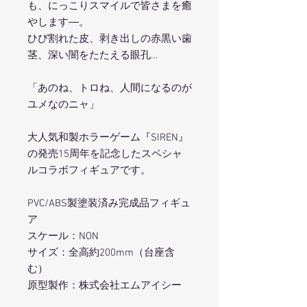
も、にっこりスマイルで皆さまを癒
やします―。
ひび割れた皮、剥き出しの赤黒い歯
茎、深い闇をたたえる眼孔…
「あのね、トロね、人間になるのが
ユメなのニャ」
大人気和製ホラーゲーム『SIREN』
の発売15周年を記念したスペシャ
ルコラボフィギュアです。
PVC/ABS製塗装済み完成品フィギュ
ア
スケール：NON
サイズ：全高約200mm（台座含
む）
原型製作：株式会社エムアイシー