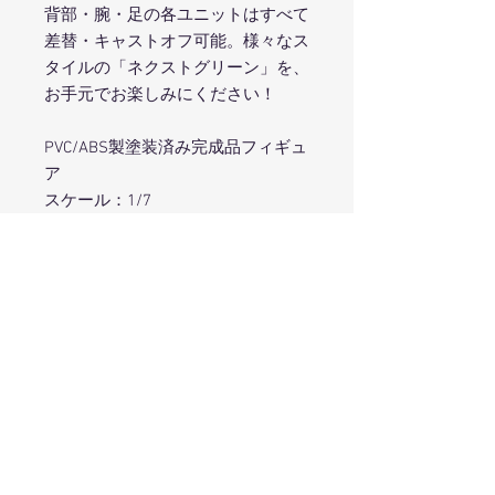
背部・腕・足の各ユニットはすべて
差替・キャストオフ可能。様々なス
タイルの「ネクストグリーン」を、
お手元でお楽しみにください！
PVC/ABS製塗装済み完成品フィギュ
ア
スケール：1/7
サイズ：約380mm（頭頂高約
300mm）
原型製作：ふぉるとねいしょん
彩色担当：住田和宏
©IDEA FACTORY / COMPILE HEART
※商品写真は彩色見本です。実際の
商品とは若干異なります。