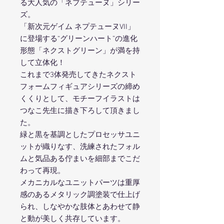
る大人気の「ネプテューヌ」シリー
ズ。
「新次元ゲイム ネプテューヌVII」
に登場する“グリーンハート”の進化
形態「ネクストグリーン」が満を持
して立体化！
これまで3体発売してきたネクスト
フォームフィギュアシリーズの締め
くくりとして、モチーフイラストは
つなこ先生に描き下ろして頂きまし
た。
緑と黒を基調としたプロセッサユニ
ットが織りなす、洗練されたフォル
ムと気品ある佇まいを細部までこだ
わって再現。
メカニカルなユニットパーツは重厚
感のあるメタリック調塗装で仕上げ
られ、しなやかな肢体とあわせて静
と動が美しく共存しています。