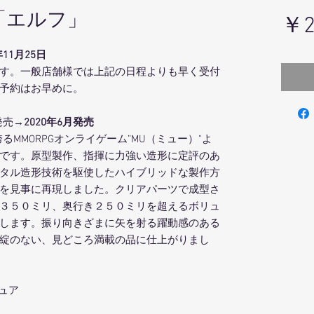
-「エルフ」
￥2
11月25日
す。一般店舗様では上記の日程よりも早く受付
予約はお早めに。
発売
→2020年6月発売
誇るMMORPGオンライゲーム”MU（ミュー）"よ
です。原型製作、指揮に力強い造形に定評のあ
タル造形技術を駆使したハイブリッドな製作方
を見事に再現しました。クリアパーツで成型さ
３５０ミリ、奥行き２５０ミリを超えるボリュ
します。振り向きざまに矢を射る躍動感のある
綻のない、見どころ満載の品に仕上がりまし
ギュア