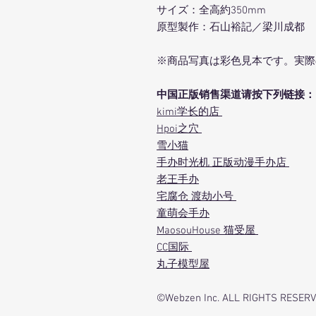
サイズ：全高約350mm
原型製作：石山裕記／梁川成都
※商品写真は彩色見本です。実際
中国正版销售渠道请按下列链接：
kimi学长的店
Hpoi之穴
雪小猫
手办时光机 正版动漫手办店
老王手办
宅腐仓 渡劫小号
童萌会手办
MaosouHouse 猫受屋
CC国际
丸子模型屋
©Webzen Inc. ALL RIGHTS RESERV