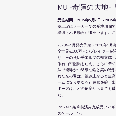
MU -奇蹟の大地
受注期間：2019年9月6日～2019年
※上記はメーカーでの受注期間で
締切される場合が御座います。ご
2020年4月発売予定→2020年5月
全世界6,000万人のプレイヤーを
り、弓の使い手エルフの初立体化
る石山裕記氏を迎え、さらにデジ
法で複雑かつ繊細な鎧と翼の造形
れた光の翼は、組み上がると全高
ームになり更なる存在感を醸し出
ポーズは、どの角度から見ても破
た。
PVC/ABS製塗装済み完成品フィ
スケール：1/7