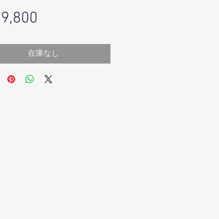
価
9,800
格
在庫なし