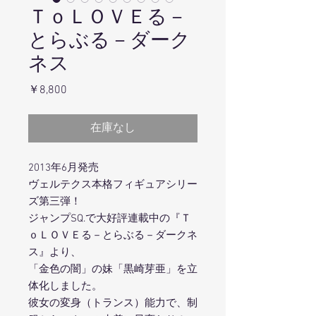
ＴｏＬＯＶＥる－
とらぶる－ダーク
ネス
価
￥8,800
格
在庫なし
2013年6月発売
ヴェルテクス本格フィギュアシリー
ズ第三弾！
ジャンプSQ.で大好評連載中の『Ｔ
ｏＬＯＶＥる－とらぶる－ダークネ
ス』より、
「金色の闇」の妹「黒崎芽亜」を立
体化しました。
彼女の変身（トランス）能力で、制