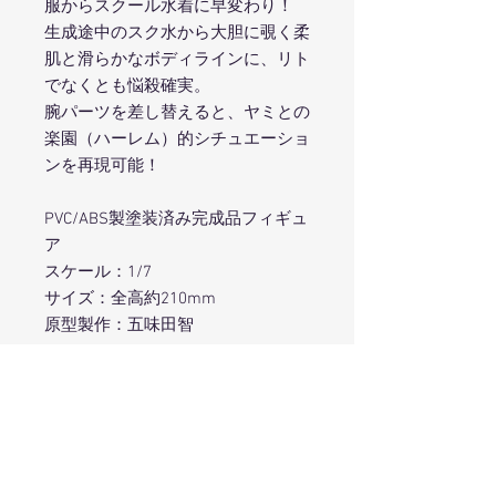
服からスクール水着に早変わり！
生成途中のスク水から大胆に覗く柔
肌と滑らかなボディラインに、リト
でなくとも悩殺確実。
腕パーツを差し替えると、ヤミとの
楽園（ハーレム）的シチュエーショ
ンを再現可能！
PVC/ABS製塗装済み完成品フィギュ
ア
スケール：1/7
サイズ：全高約210mm
原型製作：五味田智
※商品写真は彩色見本です。実際の
商品とは若干異なります。
(C) 矢吹健太朗・長谷見沙貴／集英