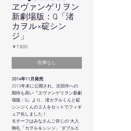
ヱヴァンゲリヲン
新劇場版：Q「渚
カヲル×碇シン
ジ」
価
￥7,800
格
在庫なし
2014年11月発売
2013年末に公開され、次回作への
期待も高い『ヱヴァンゲリヲン新劇
場版：Q』より、渚カヲルくんと碇
シンジくんの２人をセットでフィギ
ュア化しました！
モチーフはみなさんご存じの“大入
御礼「カヲル＆シンジ」”ダブルエ