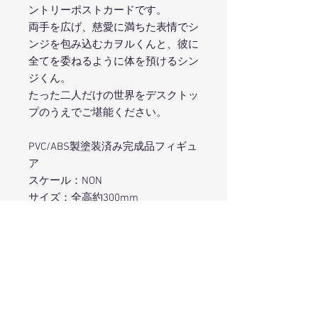
ントリーポストカードです。
両手を広げ、慈愛に満ちた表情でシ
ンジを包み込むカヲルくんと、彼に
全てを委ねるように体を預けるシン
ジくん。
たった二人だけの世界をデスクトッ
プのうえでご堪能ください。
PVC/ABS製塗装済み完成品フィギュ
ア
スケール：NON
サイズ：全高約300mm
原型製作：梁川成都
※商品写真は彩色見本です。実際の
商品とは若干異なります。
(C)カラー