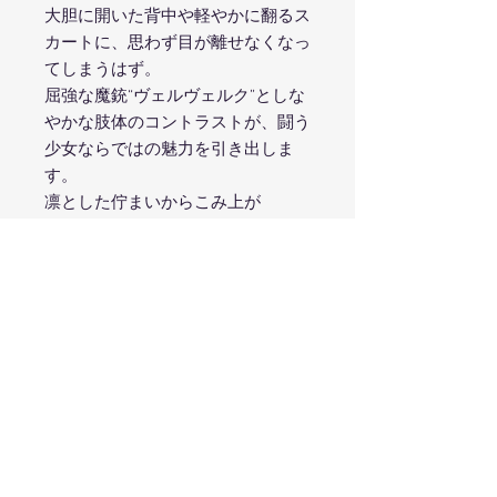
大胆に開いた背中や軽やかに翻るス
カートに、思わず目が離せなくなっ
てしまうはず。
屈強な魔銃“ヴェルヴェルク”としな
やかな肢体のコントラストが、闘う
少女ならではの魅力を引き出しま
す。
凛とした佇まいからこみ上が
る“蒼”の力を、刮目してご覧あれ。
原型製作：株式会社エムアイシー
(C) ARC SYSTEM WORKS
Produced by
TOPS Co., Ltd.
フィギュアブランド「ヴェルテクス」は株式
会社トップスが運営しています。