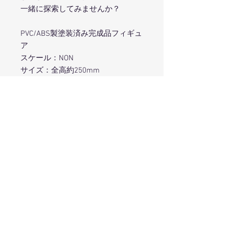
一緒に探索してみませんか？
PVC/ABS製塗装済み完成品フィギュ
ア
スケール：NON
サイズ：全高約250mm
原型製作：ふぉるとねいしょん
彩色担当：りー
キャラクターデザイン：鶴崎貴大
※商品写真は彩色見本です。実際の
商品とは若干異なります。
在庫状況について
メーカーでの直接販売を行っておりま
特典版について
せん。販売につきましては、各ホビー
ショップにお問合せください。
本商品は
ヴェルテクスアンテナショッ