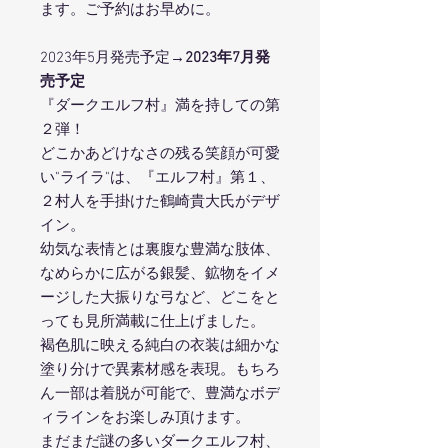
ます。ご予約はお早めに。
2023年5月発売予定
→2023年7月発
売予定
『ダークエルフ村』満を持しての第
２弾！
どこかあどけなさの残る笑顔が可愛
い"ライラ"は、『エルフ村』第１、
２村人を手掛けた鶴崎貴大氏がデザ
イン。
幼気な表情とは裏腹な豊満な肢体、
なめらかに広がる銀髪、鉱物をイメ
ージした大振りな弓など、どこをと
っても見所満載に仕上げました。
褐色肌に映える純白の衣装は細かな
塗り分けで異素材感を表現。もちろ
ん一部は着脱が可能で、豊満なボデ
ィラインをお楽しみ頂けます。
まだまだ謎の多いダークエルフ村、