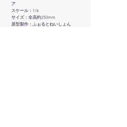
ア
スケール：1/6
サイズ：全高約250mm
原型製作：ふぉるとねいしょん
彩色担当：obZen
キャラクターデザイン：キンタ
※商品写真は彩色見本です。実際の
商品とは若干異なります。
在庫状況について
メーカーでの直接販売を行っておりま
特典版について
せん。販売につきましては、各ホビー
ショップにお問合せください。
本商品は
ヴェルテクスアンテナショッ
プ in あみあみ
にて特典版をお取り扱
い頂いております。
特典内容：困り顔パーツ／特製大理石
Produced by
TOPS Co., Ltd.
風台座／A3タペストリー