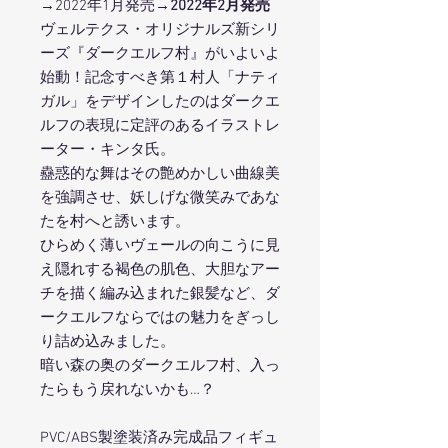
→2022年1月発売
→2022年2月発売
ヴェルテクス・オリジナルズ新シリ
ーズ『ダークエルフ村』がいよいよ
始動！記念すべき第１村人「ナティ
ガル」をデザインしたのはダークエ
ルフの表現に定評のあるイラストレ
ーター・キンタ氏。
蠱惑的な舞はその艶めかしい曲線美
を強調させ、妖しげな微笑みであな
たを村へと誘います。
ひらめく薄いヴェールの向こうに見
え隠れする褐色の肌色、大胆なアー
チを描く編み込まれた銀髪など、ダ
ークエルフならではの魅力をぎっし
り詰め込みました。
暗い森の奥のダークエルフ村、入っ
たらもう戻れないかも…？
PVC/ABS製塗装済み完成品フィギュ