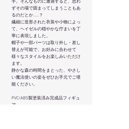
手。そんなものに遭遇すると、思わ
ずその場で固まってしまうこともあ
るのだとか……？
繊細に造形された衣装や小物によっ
て、ヘイゼルの穏やかな佇まいを丁
寧に表現しました。
帽子や一部パーツは取り外し・差し
替えが可能で、お好みに合わせて
様々なスタイルをお楽しみいただけ
ます。
静かな森の時間をまとった、やさし
い魔法使いの姿をぜひお手元でご堪
能ください。
PVC/ABS製塗装済み完成品フィギュ
ア
スケール：1/6
サイズ：全高約295mm（頭頂高約
255mm）