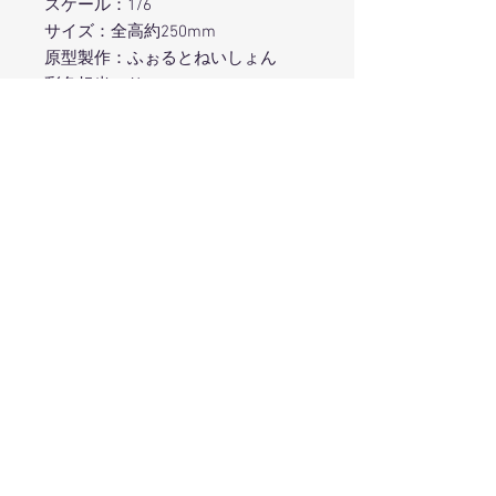
スケール：1/6
サイズ：全高約250mm
原型製作：ふぉるとねいしょん
彩色担当：りー
キャラクターデザイン：魔太郎
※商品写真は彩色見本です。実際の
商品とは若干異なります。
在庫状況について
メーカーでの直接販売を行っておりま
特典版について
せん。販売につきましては、各ホビー
ショップにお問合せください。
本商品は
ヴェルテクスアンテナショッ
プ in あみあみ
にて特典版をお取り扱
い頂いております。
特典内容：困り顔パーツ／特製芝台座
Produced by
TOPS Co., Ltd.
／A3タペストリー
フィギュアブランド「ヴェルテクス」は株式
特典版は完全受注制になりますので、
会社トップスが運営しています。