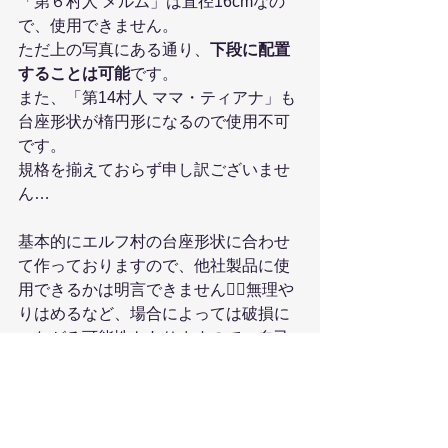
「第６村人 メルム」は直径16cmなの
で、使用できません。
ただ上の写真にある通り、
下段に配置
することは可能
です。
また、「第14村人 ママ・ティアナ」も
台座形状が楕円形になるので使用不可
です。
規格を揃えておらず申し訳ございませ
ん…
基本的にエルフ村の台座形状に合わせ
て作っておりますので、他社製品に使
用できるかは明言できません🙇‍♂️無理や
りはめるなど、場合によっては破損に
つながる可能性もありますので、自己
責任でお願いします！