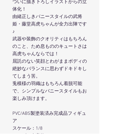
ついに描き下ろしイラストからの立
体化！
由緒正しきバニースタイルの武将
姫・藤堂高虎ちゃんが全力出陣です
♪
武器や装飾のクオリティはもちろん
のこと、ため息もののキュートさは
高虎ちゃんならでは！
屈託のない笑顔とわがままボディの
絶妙なバランスに思わずドキドキし
てしまう筈。
兎模様の羽織はもちろん着脱可能
で、シンプルなバニースタイルもお
楽しみ頂けます。
PVC/ABS製塗装済み完成品フィギュ
ア
スケール：1/8
サイズ：全高約240mm